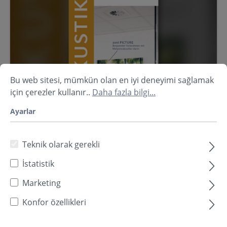
Bu web sitesi, mümkün olan en iyi deneyimi sağlamak
için çerezler kullanır..
Daha fazla bilgi...
Ayarlar
Teknik olarak gerekli
İstatistik
Marketing
Oda akustiği broşürü
Konfor özellikleri
Yankılanma süresini azaltan ses emici