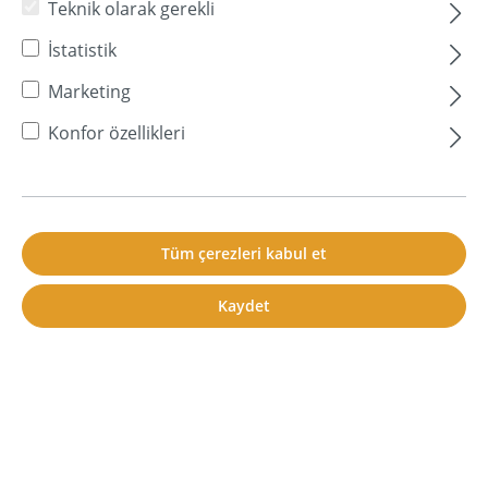
Geçirgenlik seviyesi
Teknik olarak gerekli
Gürültü
İstatistik
Marketing
Gürültü azaltma
Konfor özellikleri
Gürültü azaltma
Gürültü bariyeri
Tüm çerezleri kabul et
Lexikon Navigation
Kaydet
Gürültü azaltma
Gürültü
azaltma
, gürültüyü azaltan veya
tamamen önleyen tüm önlemleri içerir.
Gürültü