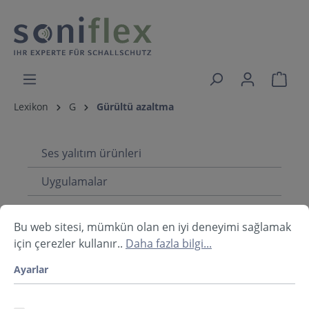
Lexikon
G
Gürültü azaltma
Ses yalıtım ürünleri
Uygulamalar
Infothek
Bu web sitesi, mümkün olan en iyi deneyimi sağlamak
için çerezler kullanır..
Daha fazla bilgi...
Lexikon: G
Ayarlar