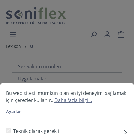
Lexikon
U
Ses yalıtım ürünleri
Uygulamalar
Infothek
Bu web sitesi, mümkün olan en iyi deneyimi sağlamak
için çerezler kullanır..
Daha fazla bilgi...
Ayarlar
Lexikon Navigation
Teknik olarak gerekli