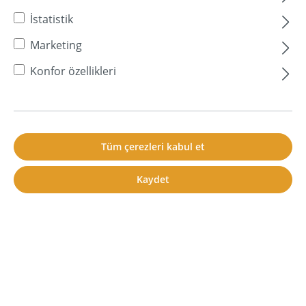
İstatistik
U
Marketing
1 Beiträge in dieser Lexikon Kategorie
Konfor özellikleri
Ultrason
Ultrason, insanların işitme aralığının
üzerindeki frekanslara sahip sestir.
Tüm çerezleri kabul et
Kaydet
Mehr lesen