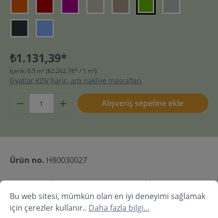
₺1.131,39*
İçerik:
0.5 m²
(₺2.262,78* / 1 m²)
Fiyatlar KDV hariç, artı nakliye masrafları
Alışveriş sepetine ekle
Ürün no.
H80030027
Mevcut, teslim süresi: 20- 30 iş günü **
Bu web sitesi, mümkün olan en iyi deneyimi sağlamak
için çerezler kullanır..
Daha fazla bilgi...
Tanım
Teknik veriler
İndirmeler