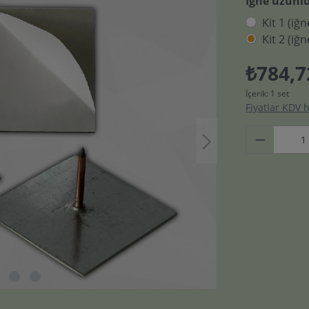
İğne uzunl
Kit 1 (i
Kit 2 (i
₺784,7
İçerik:
1 set
Fiyatlar KDV h