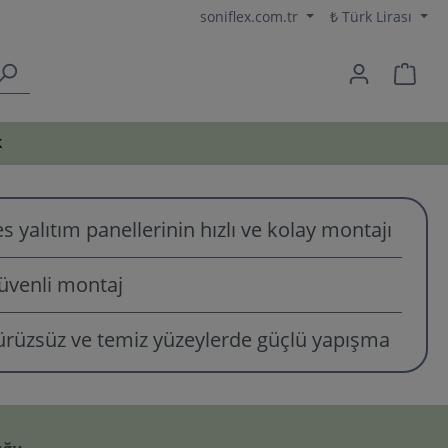
soniflex.com.tr
₺
Türk Lirası
k
s yalıtım panellerinin hızlı ve kolay montajı
üvenli montaj
ürüzsüz ve temiz yüzeylerde güçlü yapışma