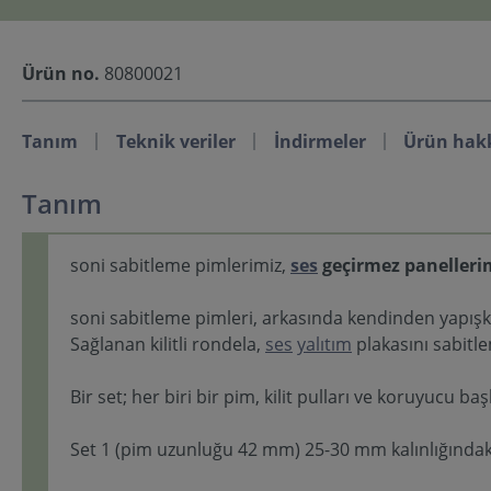
Ürün no.
80800021
Tanım
Teknik veriler
İndirmeler
Ürün hak
Tanım
soni sabitleme pimlerimiz,
ses
geçirmez panellerimi
soni sabitleme pimleri, arkasında kendinden yapışka
Sağlanan kilitli rondela,
ses
yalıtım
plakasını sabitle
Bir set; her biri bir pim, kilit pulları ve koruyucu b
Set 1 (pim uzunluğu 42 mm) 25-30 mm kalınlığında