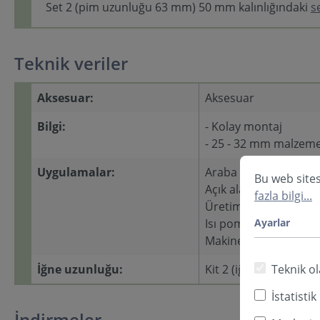
Set 2 (pim uzunluğu 63 mm) 50 mm kalınlığındaki
s
Teknik veriler
Aksesuar:
Aksesuar
Bilgi:
- Kolay montaj
- 25 - 32 mm malzeme k
Uygulamalar:
Araba | motor | tekn
Bu web sites
Açık alan | havuz
fazla bilgi...
Üretim sahası | atöly
Ayarlar
Isı pompası | ısıtma
Makine | kompresör 
Teknik ol
İğne uzunluğu:
Kit 2 (iğne uzunluğu:
İstatistik
İndirmeler