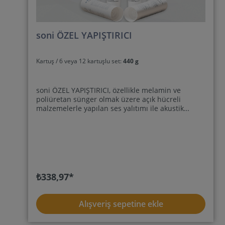
soni ÖZEL YAPIŞTIRICI
Kartuş / 6 veya 12 kartuşlu set:
440 g
soni ÖZEL YAPIŞTIRICI, özellikle melamin ve
poliüretan sünger olmak üzere açık hücreli
malzemelerle yapılan ses yalıtımı ile akustik
elemanların noktasal ve tam yüzey yapıştırma
işlemleri için ideal akustik yapıştırıcıdır. Solventsiz
ve stabil özellikteki soni ÖZEL YAPIŞTIRICI; beton,
sıva, duvar, çimento ve ahşap gibi inşaatta yaygın
olarak kullanılan alt tabakalara mükemmel bir
şekilde yapışır. Açık hücreli köpük tabakalarımız,
elastoplastik, tek bileşenli polimer yapıştırıcı ile
₺338,97*
doğrudan duvara veya tavana yapıştırılabilir.
Lütfen "işleme talimatları" adlı bilgi formumuza
da dikkat ediniz. soni ÖZEL YAPIŞTIRICI'mızı isteğe
Alışveriş sepetine ekle
bağlı olarak 310 ml içerikli tekli kartuş veya 6 ya
da 12'lik set olarak alabilirsiniz. İpuçları: soni