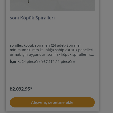
soni Köpük Spiralleri
soniflex köpük spiralleri (24 adet) Spiraller
minimum 50 mm kalınlığa sahip akustik panelleri
asmak için uygundur. soniflex köpük spiralleri, ses
emici plakalara kolayca vidalanabilir ve halkalar
İçerik:
24 piece(s)
(₺87,21* / 1 piece(s))
kullanılarak gerilmiş bir tel halata veya kancalara
asılabilir. Uçlar ayrıca bükülerek açılabilir ve
kanca olarak kullanılabilir. Boyutlar: çap 15 mm,
toplam uzunluk 80 mm, dönüş uzunluğu 69 mm.
₺2.092,95*
Alışveriş sepetine ekle