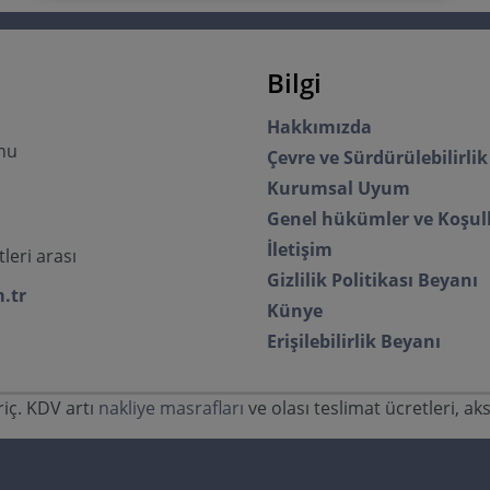
Bilgi
Hakkımızda
onu
Çevre ve Sürdürülebilirlik
Kurumsal Uyum
Genel hükümler ve Koşul
İletişim
leri arası
Gizlilik Politikası Beyanı
.tr
Künye
Erişilebilirlik Beyanı
riç. KDV artı
nakliye masrafları
ve olası teslimat ücretleri, ak