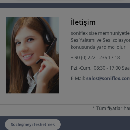
ÖZEL YAPIŞTIRICI, polietilen köpükler için (ör: soni
RESIST) uygun değildir ve çocukların eline
geçmemelidir!
İletişim
soniflex size memnuniyetle
Ses Yalıtımı ve Ses İzolasy
konusunda yardımcı olur
+ 90 (0) 222 - 236 17 18
Pzt.-Cum., 08:30 - 17:00 Saat
E-Mail:
sales@soniflex.com
* Tüm fiyatlar ha
Sözleşmeyi feshetmek