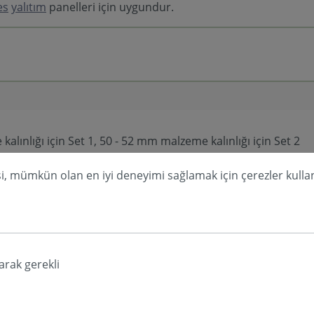
es
yalıtım
panelleri için uygundur.
alınlığı için Set 1, 50 - 52 mm malzeme kalınlığı için Set 2
e
i, mümkün olan en iyi deneyimi sağlamak için çerezler kullan
e
 havalandırma klima
| teknik oda
arak gerekli
 63 mm)