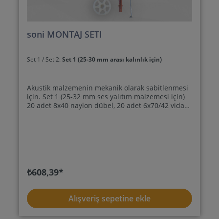
soni MONTAJ SETI
Set 1 / Set 2:
Set 1 (25-30 mm arası kalınlık için)
Akustik malzemenin mekanik olarak sabitlenmesi
için. Set 1 (25-32 mm ses yalıtım malzemesi için)
20 adet 8x40 naylon dübel, 20 adet 6x70/42 vida
ve 20 adet yalıtım rondelasından oluşur. Set 2 (50-
52 mm ses yalıtım malzemesi için) 20 adet 8x40
naylon dübel, 20 adet 6x90/56 vida ve 20 adet
yalıtım rondelasından oluşur.
₺608,39*
Alışveriş sepetine ekle