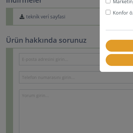
Marketin
Konfor öz
tekni̇k veri̇ sayfasi
Ürün hakkında sorunuz