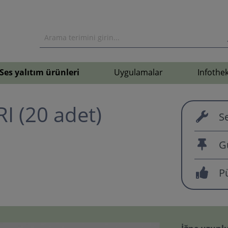
Ses yalıtım ürünleri
Uygulamalar
Infothe
I (20 adet)
Se
G
P